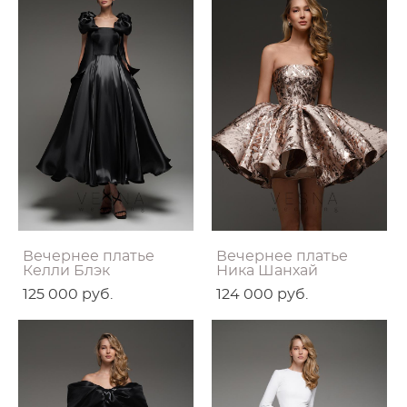
Вечернее платье
Вечернее платье
Келли Блэк
Ника Шанхай
125 000 pуб.
124 000 pуб.