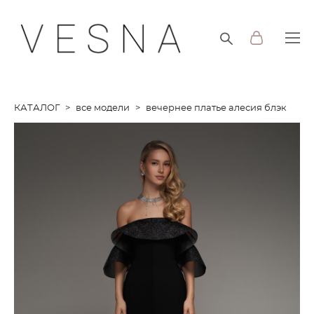
КАТАЛОГ
>
все модели
>
вечернее платье алесия блэк