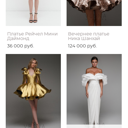
Платье Рейчел Мини
Вечернее платье
Даймонд
Ника Шанхай
36 000 pуб.
124 000 pуб.