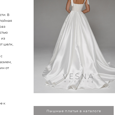
сти. В
слойная
раз
стью
 из
ют шелк,
 с
азием,
ин от
е к
Пышные платья в каталоге