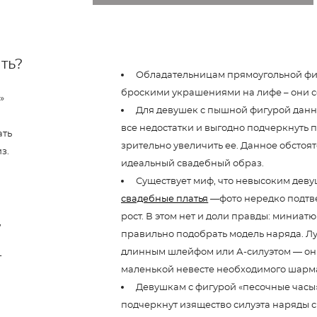
ть?
Обладательницам прямоугольной фи
броскими украшениями на лифе – они со
»
Для девушек с пышной фигурой данн
все недостатки и выгодно подчеркнуть 
ать
зрительно увеличить ее. Данное обстоят
из.
идеальный свадебный образ.
Существует миф, что невысоким дев
свадебные платья
—фото нередко подтве
рост. В этом нет и доли правды: миниат
,
правильно подобрать модель наряда. Лу
длинным шлейфом или А-силуэтом — они
т
маленькой невесте необходимого шарм
Девушкам с фигурой «песочные часы
подчеркнут изящество силуэта наряды с