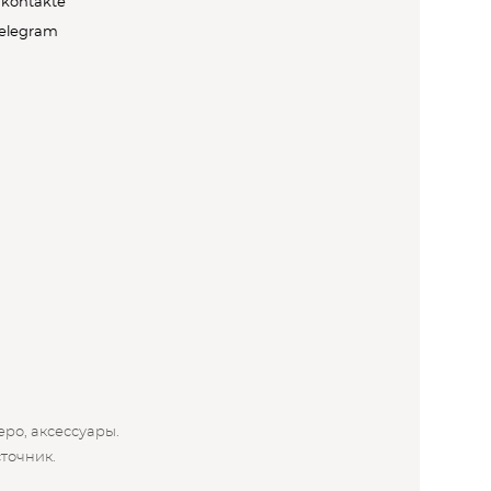
kontakte
elegram
еро, аксессуары.
точник.