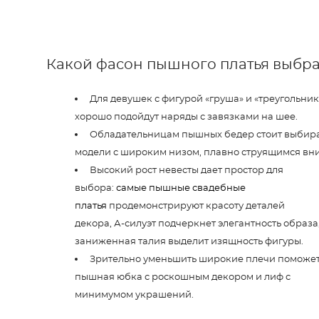
Какой фасон пышного платья выбра
Для девушек с фигурой «груша» и «треугольник
хорошо подойдут наряды с завязками на шее.
Обладательницам пышных бедер стоит выбир
модели с широким низом, плавно струящимся вн
Высокий рост невесты дает простор для
выбора:
самые пышные свадебные
платья
продемонстрируют красоту деталей
декора, А-силуэт подчеркнет элегантность образа
заниженная талия выделит изящность фигуры.
Зрительно уменьшить широкие плечи поможе
пышная юбка с роскошным декором и лиф с
минимумом украшений.