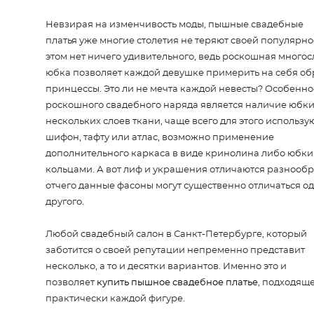
Невзирая на изменчивость моды, пышные свадебные
платья уже многие столетия не теряют своей популярно
этом нет ничего удивительного, ведь роскошная много
юбка позволяет каждой девушке примерить на себя об
принцессы. Это ли не мечта каждой невесты? Особенно
роскошного свадебного наряда является наличие юбки
нескольких слоев ткани, чаще всего для этого использу
шифон, тафту или атлас, возможно применение
дополнительного каркаса в виде кринолина либо юбки
кольцами. А вот лиф и украшения отличаются разнообр
отчего данные фасоны могут существенно отличаться од
другого.
Любой свадебный салон в Санкт-Петербурге, который
заботится о своей репутации непременно представит
несколько, а то и десятки вариантов. Именно это и
позволяет
купить пышное свадебное платье
, подходяще
практически каждой фигуре.