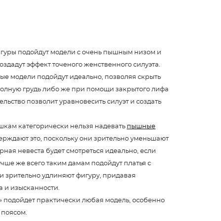
гуры подойдут модели с очень пышным низом и
здадут эффект точеного женственного силуэта.
ые модели подойдут идеально, позволяя скрыть
полную грудь либо же при помощи закрытого лифа
ельство позволит уравновесить силуэт и создать
ушкам категорически нельзя надевать
пышные
рждают это, поскольку они зрительно уменьшают
юрная невеста будет смотреться идеально, если
чше же всего таким дамам подойдут платья с
 зрительно удлиняют фигуру, придавая
а и изысканности.
» подойдет практически любая модель, особенно
 поясом.