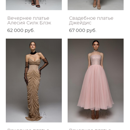
Вечернее платье
Свадебное платье
Алесия Силк Блэк
Джейдис
62 000 pуб.
67 000 pуб.