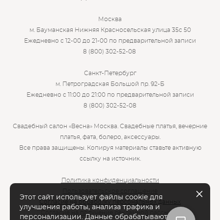
Москва
м. Бауманская Нижняя Красносельская улица 35с 50
Ежедневно с 12-00 до 21-00 по предварительной записи
8 (800) 302-52-08
Санкт-Петербург
м. Петроградская Большой пр. 92-Б
Ежедневно с 11:00 до 21:00 по предварительной записи
8 (800) 302-52-08
Свадебный салон «Весна» Москва. Свадебные платья, вечерние
платья, фата, болеро, аксессуары.
Все права защищены. Копируя материалы ставьте активную
ссылку на источник.
Политика конфиденциальности
Пользовательское соглашение
Этот сайт использует файлы cookie для
Согласие на обработку персональных данных
улучшения работы, анализа трафика и
Согласие на получение рекламной рассылки
персонализации. Данные обрабатываются, в