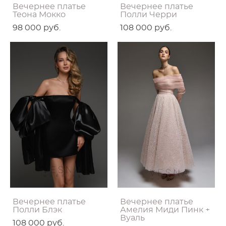
Вечернее платье
Вечернее платье
Теона Мокко
Полли Черри
98 000 pуб.
108 000 pуб.
Вечернее платье
Вечернее платье
Полли Блэк
Амелия Миди Пинк +
Вуаль
108 000 pуб.