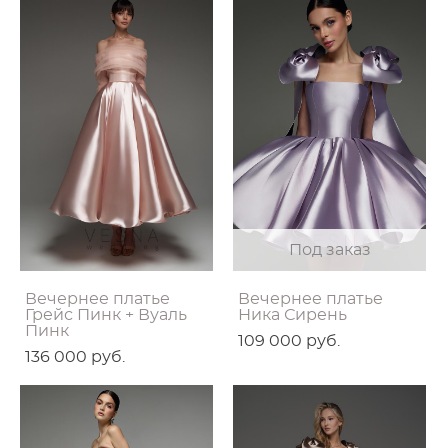
Под заказ
Вечернее платье
Вечернее платье
Грейс Пинк + Вуаль
Ника Сирень
Пинк
109 000 pуб.
136 000 pуб.