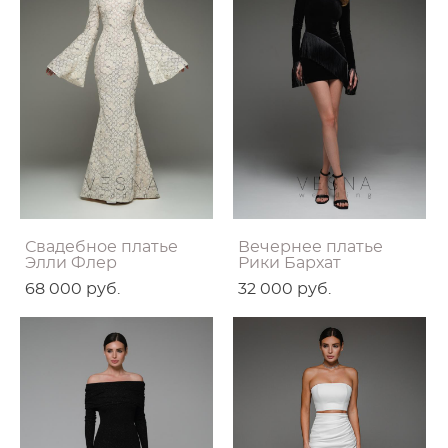
Свадебное платье
Вечернее платье
Элли Флер
Рики Бархат
68 000 pуб.
32 000 pуб.