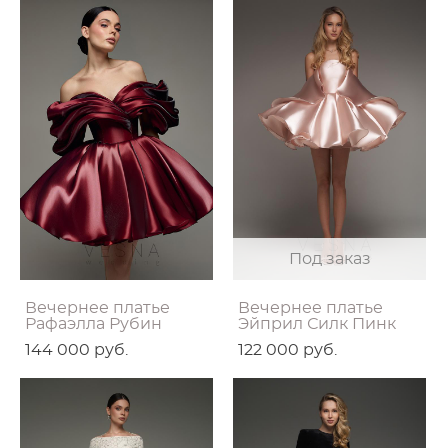
Под заказ
Вечернее платье
Вечернее платье
Рафаэлла Рубин
Эйприл Силк Пинк
144 000 pуб.
122 000 pуб.