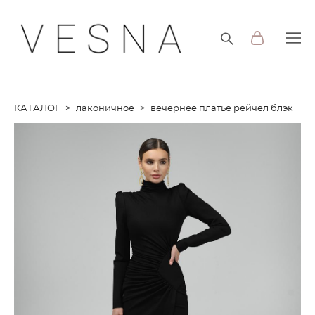
КАТАЛОГ
>
лаконичное
>
вечернее платье рейчел блэк