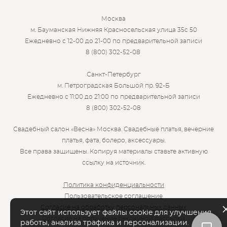
Москва
м. Бауманская Нижняя Красносельская улица 35с 50
Ежедневно с 12-00 до 21-00 по предварительной записи
8 (800) 302-52-08
Санкт-Петербург
м. Петроградская Большой пр. 92-Б
Ежедневно с 11:00 до 21:00 по предварительной записи
8 (800) 302-52-08
Свадебный салон «Весна» Москва. Свадебные платья, вечерние
платья, фата, болеро, аксессуары.
Все права защищены. Копируя материалы ставьте активную
ссылку на источник.
Политика конфиденциальности
Пользовательское соглашение
Согласие на обработку персональных данных
Этот сайт использует файлы cookie для улучшения
Согласие на получение рекламной рассылки
работы, анализа трафика и персонализации.