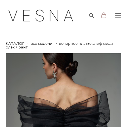
КАТАЛОГ
>
все модели
>
вечернее платье элиф миди
блэк + бант