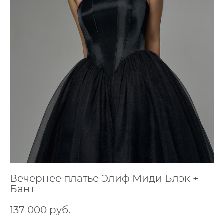
Вечернее платье Элиф Миди Блэк +
Бант
137 000 pуб.