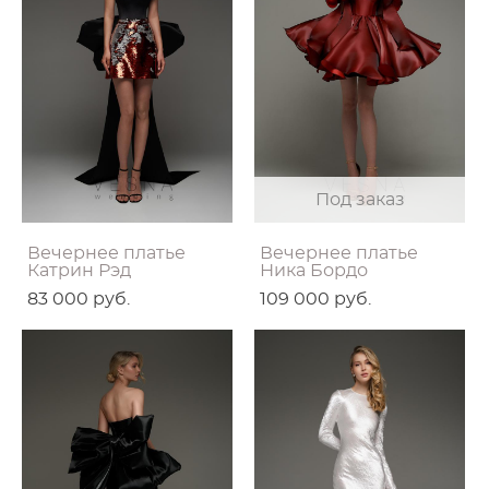
Под заказ
Вечернее платье
Вечернее платье
Катрин Рэд
Ника Бордо
83 000 pуб.
109 000 pуб.