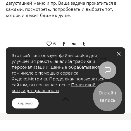
дегустацией меню и пр. Ваша задача прокатиться в
каждый, посмотреть, попробовать и выбрать тот,
который лежит ближе к душе.
6
Этот сайт использует файлы cookie для
Предыдущая
Следующая
улучшения работы, анализа трафика и
персонализации. Данные обрабатываются, в
том числе с помощью сервиса
Яндекс.Метрика. Продолжая пользоваться
сайтом, вы соглашаетесь с
Политикой
конфиденциальности
.
Онлайн
запись
Хорошо
КАТАЛОГ