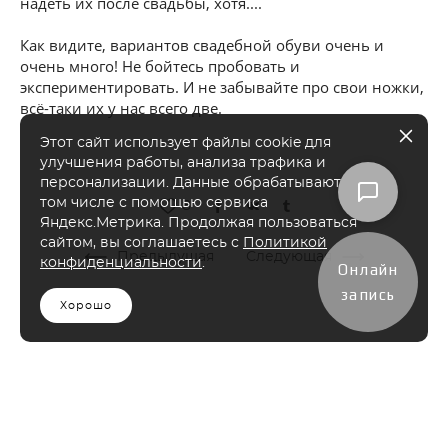
надеть их после свадьбы, хотя....
Как видите, вариантов свадебной обуви очень и
очень много! Не бойтесь пробовать и
экспериментировать. И не забывайте про свои ножки,
всё-таки их у нас всего две.
Этот сайт использует файлы cookie для
улучшения работы, анализа трафика и
персонализации. Данные обрабатываются, в
том числе с помощью сервиса
8
Яндекс.Метрика. Продолжая пользоваться
сайтом, вы соглашаетесь с
Политикой
Предыдущая
Следующая
конфиденциальности
.
Онлайн
запись
Хорошо